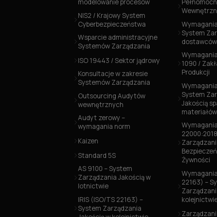
modelowanie procesów
Pełnomocni
Wewnętrzn
NIS2 / Krajowy System
Cyberbezpieczeństwa
Wymagania
System Zar
Wsparcie administracyjne
dostawców
Systemów Zarządzania
Wymagania
ISO 19443 / Sektor jądrowy
1090 / Zak
Produkcji
Konsultacje w zakresie
Systemów Zarządzania
Wymagania 
System Zar
Outsourcing Audytów
Jakością s
wewnętrznych
materiałó
Audyt zerowy –
Wymagania
wymagania norm
22000:2018
Kaizen
Zarządzani
Bezpiecze
Standard 5S
Żywności
AS 9100 – System
Wymagania 
Zarządzania Jakością w
22163) – S
lotnictwie
Zarządzani
IRIS (ISO/TS 22163) –
kolejnictwi
System Zarządzania
Zarządzani
Jakością w kolejnictwie