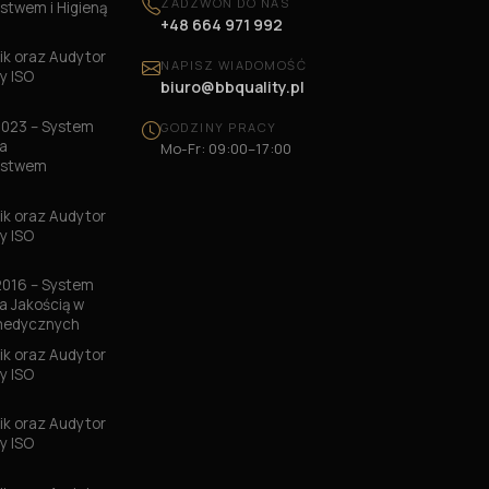
ZADZWOŃ DO NAS
stwem i Higieną
+48 664 971 992
k oraz Audytor
NAPISZ WIADOMOŚĆ
y ISO
biuro@bbquality.pl
2023 – System
GODZINY PRACY
a
Mo-Fr: 09:00–17:00
ństwem
k oraz Audytor
y ISO
2016 – System
a Jakością w
medycznych
k oraz Audytor
y ISO
3
k oraz Audytor
y ISO
6