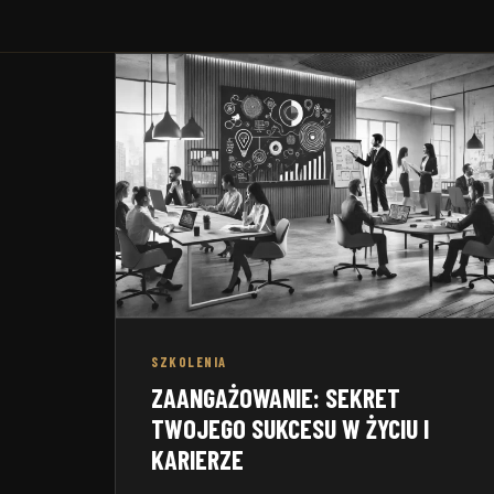
Zakładow
wewnętrzny ISO 9001:2015
motoryza
SZKOLENIA
ZAANGAŻOWANIE: SEKRET
TWOJEGO SUKCESU W ŻYCIU I
KARIERZE