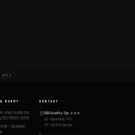
NIS 2
 & NORMY
KONTAKT
k oraz Audytor
BBQuality Sp. z o.o.
 ISO 9001:2015
ul. Opolska 110
31-323 Kraków
2018 – System
a