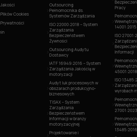
Bezpieczeń
 Jakości
Outsourcing
Pracy
Pełnomocnika ds.
 Plików Cookies
Systemów Zarządzania
Pełnomocni
Wewnętrzn
a Prywatności
ISO 22000:2018 – System
14001:2015
Zarządzania
min
Bezpieczeństwem
ISO 27001:
Żywności
Zarządzani
Bezpiecze
Outsourcing Audytu
Informacji
Dostawcy
Pełnomocni
IATF 16949:2016 – System
Wewnętrzn
Zarządzania Jakością w
45001:2018
motoryzacji
ISO 13485:
Audyt luk procesowych w
Zarządzani
obszarach produkcyjno-
wyrobach 
biznesowych
Pełnomocni
TISAX – System
Wewnętrzn
Zarządzania
27001:202
Bezpieczeństwem
Informacji w branży
Pełnomocni
motoryzacyjnej
Wewnętrzn
13485:201
Projektowanie i