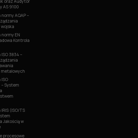
k oraz Audytor
y AS 9100
 normy AQAP –
ządzania
 wojska
 normy EN
ładowa Kontrola
ISO 3834 –
ządzania
pawania
w metalowych
 ISO
 – System
a
ństwem
IRIS (ISO/TS
ystem
a Jakością w
e
e procesowe