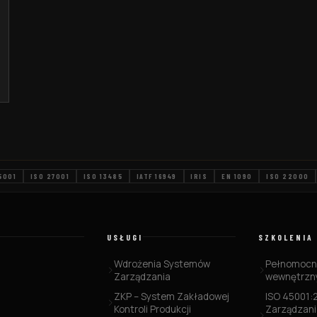
5001
ISO 27001
ISO 13485
IATF 16949
IRIS
EN 1090
ISO 22000
USŁUGI
SZKOLENIA
Wdrożenia Systemów
Pełnomocni
Zarządzania
wewnętrzny
ZKP – System Zakładowej
ISO 45001:
Kontroli Produkcji
Zarządzani