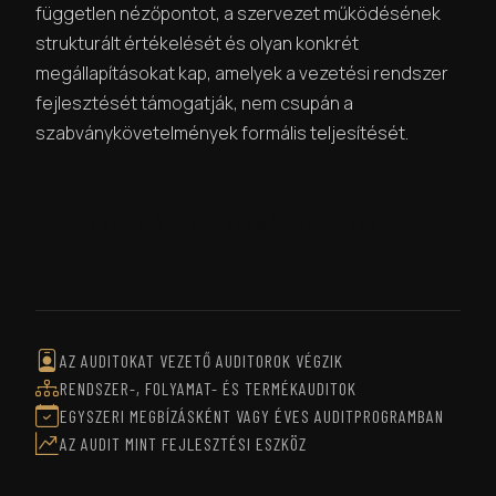
független nézőpontot, a szervezet működésének
strukturált értékelését és olyan konkrét
megállapításokat kap, amelyek a vezetési rendszer
fejlesztését támogatják, nem csupán a
szabványkövetelmények formális teljesítését.
ÉRDEKLŐDÖM A BELSŐ AUDITOKRÓL
AZ AUDITOKAT VEZETŐ AUDITOROK VÉGZIK
RENDSZER-, FOLYAMAT- ÉS TERMÉKAUDITOK
EGYSZERI MEGBÍZÁSKÉNT VAGY ÉVES AUDITPROGRAMBAN
AZ AUDIT MINT FEJLESZTÉSI ESZKÖZ