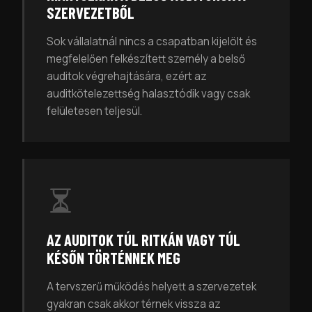
SZERVEZETBŐL
Sok vállalatnál nincs a csapatban kijelölt és
megfelelően felkészített személy a belső
auditok végrehajtására, ezért az
auditkötelezettség halasztódik vagy csak
felületesen teljesül.
AZ AUDITOK TÚL RITKÁN VAGY TÚL
KÉSŐN TÖRTÉNNEK MEG
A tervszerű működés helyett a szervezetek
gyakran csak akkor térnek vissza az