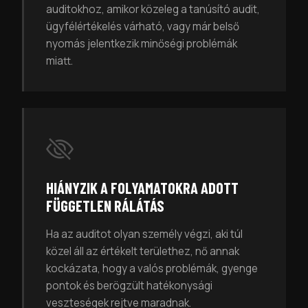
auditokhoz, amikor közeleg a tanúsító audit,
ügyfélértékelés várható, vagy már belső
nyomás jelentkezik minőségi problémák
miatt.
HIÁNYZIK A FOLYAMATOKRA ADOTT
FÜGGETLEN RÁLÁTÁS
Ha az auditot olyan személy végzi, aki túl
közel áll az értékelt területhez, nő annak
kockázata, hogy a valós problémák, gyenge
pontok és berögzült hatékonysági
veszteségek rejtve maradnak.