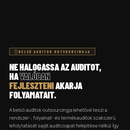
BELSŐ AUDITOK OUTSOURCINGJA
NE HALOGASSA AZ AUDITOT,
HA
VALÓBAN
FEJLESZTENI
AKARJA
FOLYAMATAIT.
A belső auditok outsourcingja lehetővé teszi a
rendszer-, folyamat- és termékauditok szakszerű
lefolytatását saját auditcsapat felépítése nélkül. Így