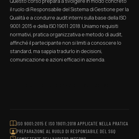
Questo corso prepara a svolgere in modo concreto
il ruolo di Responsabile del Sistema di Gestione per la
Qualità e a condurre audit interni sulla base della ISO
9001:2015 e della ISO 19011:2018. Uniamo requisiti
normativi, pratica organizzativa e metodo di audit,
affinché il partecipante non si limiti a conoscere lo
standard, ma sappia tradurlo in decisioni,
comunicazione e azioni efficaci in azienda.
RICHIEDI INFORMAZIONI SUL CORSO
ISO 9001:2015 E ISO 19011:2018 APPLICATE NELLA PRATICA
PREPARAZIONE AL RUOLO DI RESPONSABILE DEL SGQ
COMPETENZE DELL’AUDITOR INTERNO