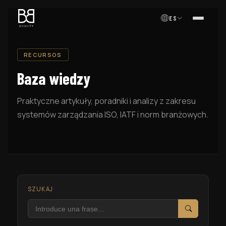
ES
MENÚ
RECURSOS
Baza wiedzy
Praktyczne artykuły, poradniki i analizy z zakresu
systemów zarządzania ISO, IATF i norm branżowych.
SZUKAJ
Szukaj