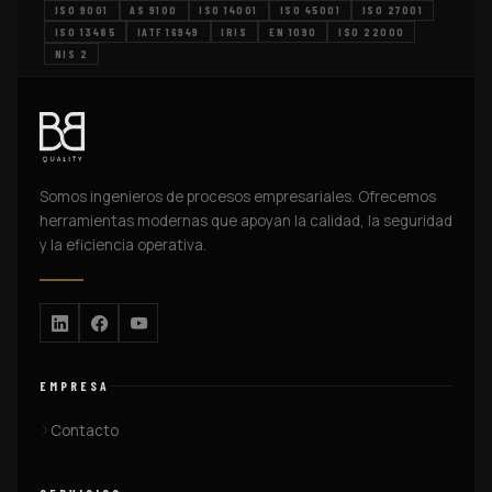
ISO 9001
AS 9100
ISO 14001
ISO 45001
ISO 27001
ISO 13485
IATF 16949
IRIS
EN 1090
ISO 22000
NIS 2
Somos ingenieros de procesos empresariales. Ofrecemos
herramientas modernas que apoyan la calidad, la seguridad
y la eficiencia operativa.
EMPRESA
Contacto