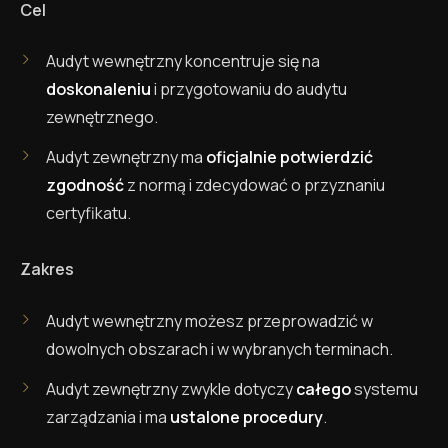
Cel
Audyt wewnętrzny koncentruje się na
doskonaleniu
i przygotowaniu do audytu
zewnętrznego.
Audyt zewnętrzny ma
oficjalnie potwierdzić
zgodność
z normą i zdecydować o przyznaniu
certyfikatu.
Zakres
Audyt wewnętrzny możesz przeprowadzić w
dowolnych obszarach i w wybranych terminach.
Audyt zewnętrzny zwykle dotyczy
całego
systemu
zarządzania i ma
ustalone procedury
.