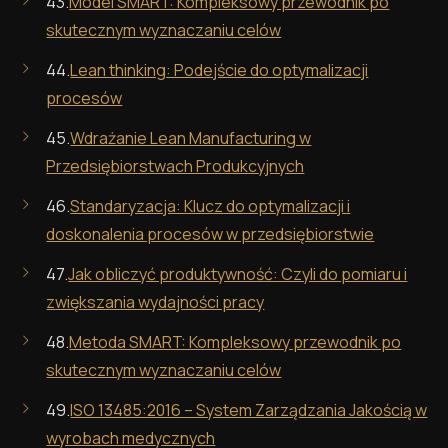
43.
Model SMART: Kompleksowy przewodnik po
skutecznym wyznaczaniu celów
44.
Lean thinking: Podejście do optymalizacji
procesów
45.
Wdrażanie Lean Manufacturing w
Przedsiębiorstwach Produkcyjnych
46.
Standaryzacja: Klucz do optymalizacji i
doskonalenia procesów w przedsiębiorstwie
47.
Jak obliczyć produktywność: Czyli do pomiaru i
zwiększania wydajności pracy
48.
Metoda SMART: Kompleksowy przewodnik po
skutecznym wyznaczaniu celów
49.
ISO 13485:2016 – System Zarządzania Jakością w
wyrobach medycznych