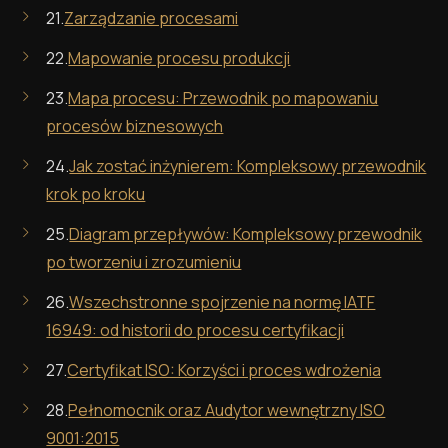
21.
Zarządzanie procesami
22.
Mapowanie procesu produkcji
23.
Mapa procesu: Przewodnik po mapowaniu
procesów biznesowych
24.
Jak zostać inżynierem: Kompleksowy przewodnik
krok po kroku
25.
Diagram przepływów: Kompleksowy przewodnik
po tworzeniu i zrozumieniu
26.
Wszechstronne spojrzenie na normę IATF
16949: od historii do procesu certyfikacji
27.
Certyfikat ISO: Korzyści i proces wdrożenia
28.
Pełnomocnik oraz Audytor wewnętrzny ISO
9001:2015