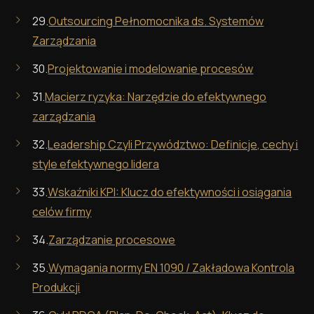
29.
Outsourcing Pełnomocnika ds. Systemów
Zarządzania
30.
Projektowanie i modelowanie procesów
31.
Macierz ryzyka: Narzędzie do efektywnego
zarządzania
32.
Leadership Czyli Przywództwo: Definicje, cechy i
style efektywnego lidera
33.
Wskaźniki KPI: Klucz do efektywności i osiągania
celów firmy
34.
Zarządzanie procesowe
35.
Wymagania normy EN 1090 / Zakładowa Kontrola
Produkcji