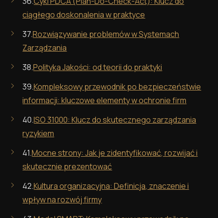
36.
Cykl PDCA (Plan-Do-Check-Act): Klucz do
ciągłego doskonalenia w praktyce
37.
Rozwiązywanie problemów w Systemach
Zarządzania
38.
Polityka Jakości: od teorii do praktyki
39.
Kompleksowy przewodnik po bezpieczeństwie
informacji: kluczowe elementy w ochronie firm
40.
ISO 31000: Klucz do skutecznego zarządzania
ryzykiem
41.
Mocne strony: Jak je zidentyfikować, rozwijać i
skutecznie prezentować
42.
Kultura organizacyjna: Definicja, znaczenie i
wpływ na rozwój firmy