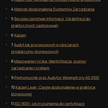
4.
Metody doskonalenia Systemów Zarządzania
5.
Bezpieczeństwie informacji: Od definicji do
praktycznych zastosowań
6.
Kaizen
7.
Audyt luk procesowych w obszarach
produkcyjno-biznesowych
8.
Mapowanie ryzyka: Identyfikacja, ocena i
zarządzanie ryzykiem
9.
Pełnomocnik oraz Audytor Wewnętrzny AS 9100
10.
Kaizen Lean: Ciągłe doskonalenie w praktyce
biznesowej
11.
ISO 9001: od zrozumienia do certyfikacji