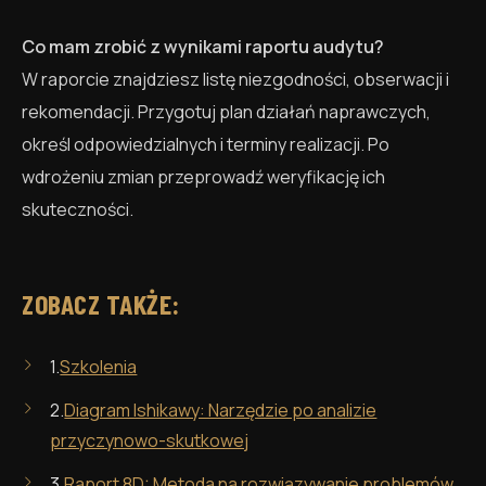
Co mam zrobić z wynikami raportu audytu?
W raporcie znajdziesz listę niezgodności, obserwacji i
rekomendacji. Przygotuj plan działań naprawczych,
określ odpowiedzialnych i terminy realizacji. Po
wdrożeniu zmian przeprowadź weryfikację ich
skuteczności.
ZOBACZ TAKŻE:
1.
Szkolenia
2.
Diagram Ishikawy: Narzędzie po analizie
przyczynowo-skutkowej
3.
Raport 8D: Metoda na rozwiązywanie problemów