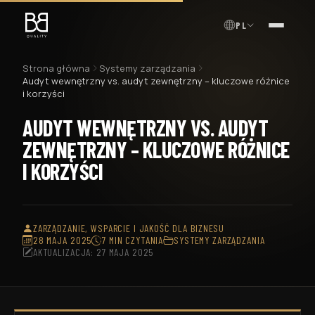
PL
MENU
Strona główna
Systemy zarządzania
Audyt wewnętrzny vs. audyt zewnętrzny – kluczowe różnice
i korzyści
AUDYT WEWNĘTRZNY VS. AUDYT
ZEWNĘTRZNY – KLUCZOWE RÓŻNICE
I KORZYŚCI
ZARZĄDZANIE, WSPARCIE I JAKOŚĆ DLA BIZNESU
28 MAJA 2025
7 MIN CZYTANIA
SYSTEMY ZARZĄDZANIA
AKTUALIZACJA: 27 MAJA 2025