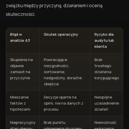
związku między przyczyną, działaniem i oceną
skuteczności.
Błąd w
Skutek operacyjny
Ryzyko dla
analizie A3
audytu lub
klienta
Skupienie na
Powracające
Brak
objawie
niezgodności,
trwałego
zamiast na
sortowanie,
działania
przyczynie
nadgodziny, doraźne
korygującego
obejścia
Mieszanie
Decyzje oparte na
Niespójne
faktów z
opinii, nie na danych z
uzasadnienie
hipotezami
procesu
działań
Nieprecyzyjny
Brak punktu
Niemożność
stan obecny
odniesienia do oceny
wykazania