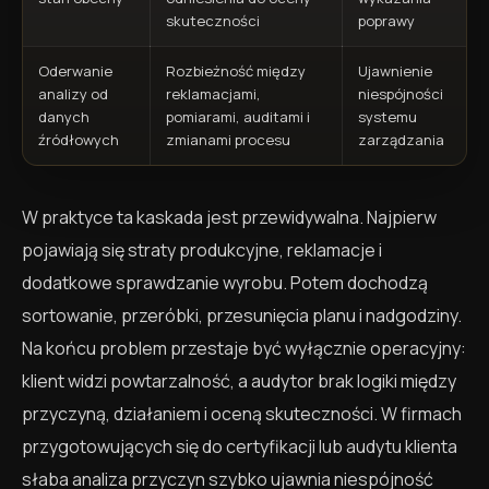
skuteczności
poprawy
Oderwanie
Rozbieżność między
Ujawnienie
analizy od
reklamacjami,
niespójności
danych
pomiarami, auditami i
systemu
źródłowych
zmianami procesu
zarządzania
W praktyce ta kaskada jest przewidywalna. Najpierw
pojawiają się straty produkcyjne, reklamacje i
dodatkowe sprawdzanie wyrobu. Potem dochodzą
sortowanie, przeróbki, przesunięcia planu i nadgodziny.
Na końcu problem przestaje być wyłącznie operacyjny:
klient widzi powtarzalność, a audytor brak logiki między
przyczyną, działaniem i oceną skuteczności. W firmach
przygotowujących się do certyfikacji lub audytu klienta
słaba analiza przyczyn szybko ujawnia niespójność