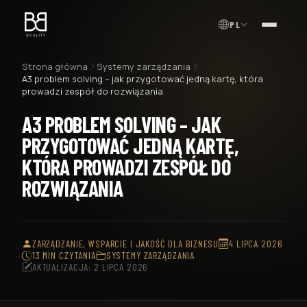
PL
MENU
Strona główna
Systemy zarządzania
A3 problem solving – jak przygotować jedną kartę, która
prowadzi zespół do rozwiązania
A3 PROBLEM SOLVING – JAK
PRZYGOTOWAĆ JEDNĄ KARTĘ,
KTÓRA PROWADZI ZESPÓŁ DO
ROZWIĄZANIA
ZARZĄDZANIE, WSPARCIE I JAKOŚĆ DLA BIZNESU
4 LIPCA 2026
13 MIN CZYTANIA
SYSTEMY ZARZĄDZANIA
AKTUALIZACJA: 2 LIPCA 2026