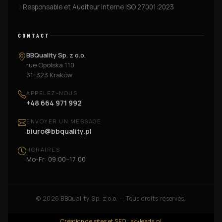
Responsable et Auditeur interne ISO 27001:2023
CONTACT
BBQuality Sp. z o.o.
rue Opolska 110
31-323 Kraków
APPELEZ-NOUS
+48 664 971 992
ENVOYER UN MESSAGE
biuro@bbquality.pl
HORAIRES
Mo-Fr: 09:00–17:00
©
2026
BBQuality Sp. z o.o. — Tous droits réservés.
Création de sites et SEO : skyleads.pl