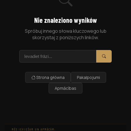
Nie znaleziono wyników
Spróbuj innego słowa kluczowego lub
skorzystaj z poniższych linków.
Szukaj
Szukaj
Strona główna
Pakalpojumi
Apmācības
MĒS IEVIEŠAM UN APMĀCĀM: