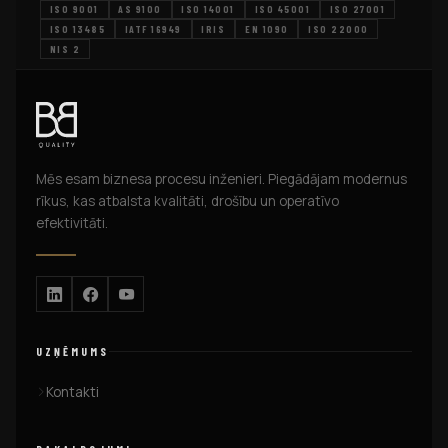
ISO 9001
AS 9100
ISO 14001
ISO 45001
ISO 27001
ISO 13485
IATF 16949
IRIS
EN 1090
ISO 22000
NIS 2
Mēs esam biznesa procesu inženieri. Piegādājam modernus
rīkus, kas atbalsta kvalitāti, drošību un operatīvo
efektivitāti.
UZŅĒMUMS
Kontakti