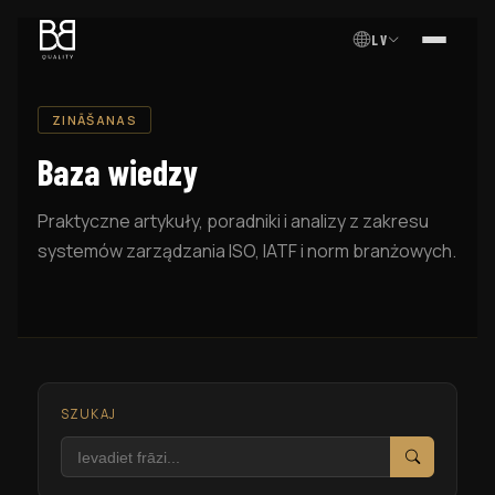
LV
IZVĒL
ZINĀŠANAS
Baza wiedzy
Praktyczne artykuły, poradniki i analizy z zakresu
systemów zarządzania ISO, IATF i norm branżowych.
SZUKAJ
Szukaj