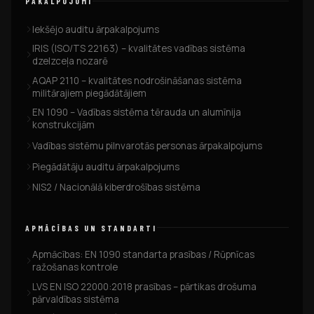
PAKALPOJUMI
Iekšējo auditu ārpakalpojums
IRIS (ISO/TS 22163) – kvalitātes vadības sistēma
dzelzceļa nozarē
AQAP 2110 – kvalitātes nodrošināšanas sistēma
militārajiem piegādātājiem
EN 1090 – Vadības sistēma tērauda un alumīnija
konstrukcijām
Vadības sistēmu pilnvarotās personas ārpakalpojums
Piegādātāju auditu ārpakalpojums
NIS2 / Nacionālā kiberdrošības sistēma
APMĀCĪBAS UN STANDARTI
Apmācības: EN 1090 standarta prasības / Rūpnīcas
ražošanas kontrole
LVS EN ISO 22000:2018 prasības – pārtikas drošuma
pārvaldības sistēma