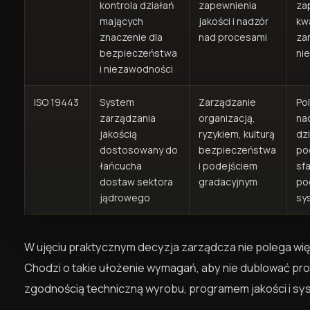
kontrola działań
zapewnienia
za
mających
jakości i nadzór
kw
znaczenie dla
nad procesami
za
bezpieczeństwa
ni
i niezawodności
ISO 19443
System
Zarządzanie
Pol
zarządzania
organizacją,
na
jakością
ryzykiem, kulturą
dz
dostosowany do
bezpieczeństwa
po
łańcucha
i podejściem
sf
dostaw sektora
gradacyjnym
po
jądrowego
sy
W ujęciu praktycznym decyzja zarządcza nie polega wię
Chodzi o takie ułożenie wymagań, aby nie dublować proc
zgodnością techniczną wyrobu, programem jakości i s