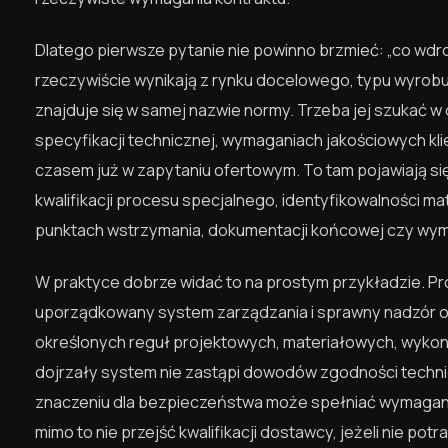
Dlatego pierwsze pytanie nie powinno brzmieć: „co wdro
rzeczywiście wynikają z rynku docelowego, typu wyrobu
znajduje się w samej nazwie normy. Trzeba jej szukać
specyfikacji technicznej, wymaganiach jakościowych kli
czasem już w zapytaniu ofertowym. To tam pojawiają si
kwalifikacji procesu specjalnego, identyfikowalności m
punktach wstrzymania, dokumentacji końcowej czy wym
W praktyce dobrze widać to na prostym przykładzie. P
uporządkowany system zarządzania i sprawny nadzór ope
określonych reguł projektowych, materiałowych, wyko
dojrzały system nie zastąpi dowodów zgodności technicz
znaczeniu dla bezpieczeństwa może spełniać wymagani
mimo to nie przejść kwalifikacji dostawcy, jeżeli nie po