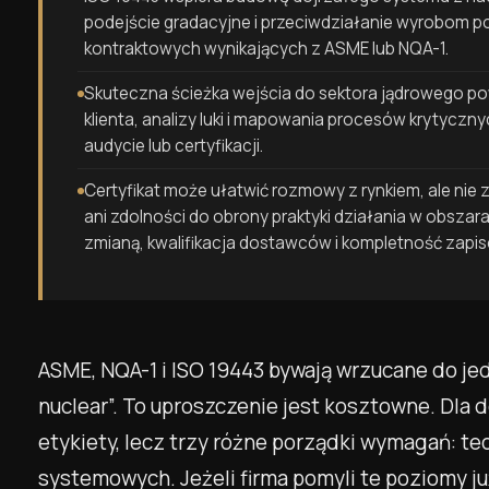
podejście gradacyjne i przeciwdziałanie wyrobom p
kontraktowych wynikających z ASME lub NQA-1.
Skuteczna ścieżka wejścia do sektora jądrowego p
klienta, analizy luki i mapowania procesów krytyczn
audycie lub certyfikacji.
Certyfikat może ułatwić rozmowy z rynkiem, ale nie z
ani zdolności do obrony praktyki działania w obszara
zmianą, kwalifikacja dostawców i kompletność zapis
ASME, NQA-1 i ISO 19443 bywają wrzucane do je
nuclear”. To uproszczenie jest kosztowne. Dla 
etykiety, lecz trzy różne porządki wymagań: te
systemowych. Jeżeli firma pomyli te poziomy ju