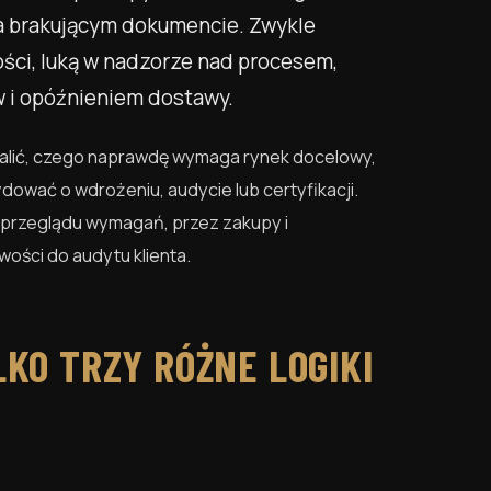
na brakującym dokumencie. Zwykle
ci, luką w nadzorze nad procesem,
 i opóźnieniem dostawy.
stalić, czego naprawdę wymaga rynek docelowy,
dować o wdrożeniu, audycie lub certyfikacji.
d przeglądu wymagań, przez zakupy i
wości do audytu klienta.
LKO TRZY RÓŻNE LOGIKI