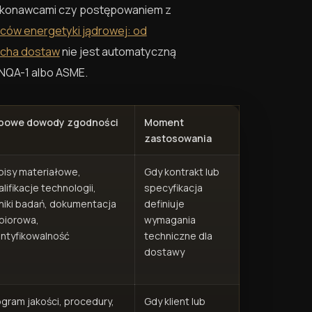
ykonawcami czy postępowaniem z
ców energetyki jądrowej: od
ucha dostaw
nie jest automatyczną
NQA-1 albo ASME.
powe dowody zgodności
Moment
zastosowania
pisy materiałowe,
Gdy kontrakt lub
lifikacje technologii,
specyfikacja
niki badań, dokumentacja
definiuje
biorowa,
wymagania
entyfikowalność
techniczne dla
dostawy
ogram jakości, procedury,
Gdy klient lub