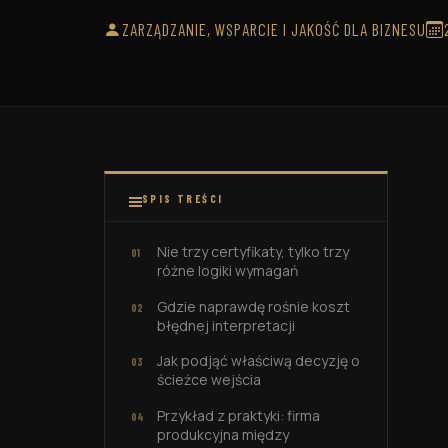
Zakładow
wewnętrzny ISO 9001:2015
motoryza
ZARZĄDZANIE, WSPARCIE I JAKOŚĆ DLA BIZNESU
SPIS TREŚCI
Nie trzy certyfikaty, tylko trzy
różne logiki wymagań
Gdzie naprawdę rośnie koszt
błędnej interpretacji
Jak podjąć właściwą decyzję o
ścieżce wejścia
Przykład z praktyki: firma
produkcyjna między