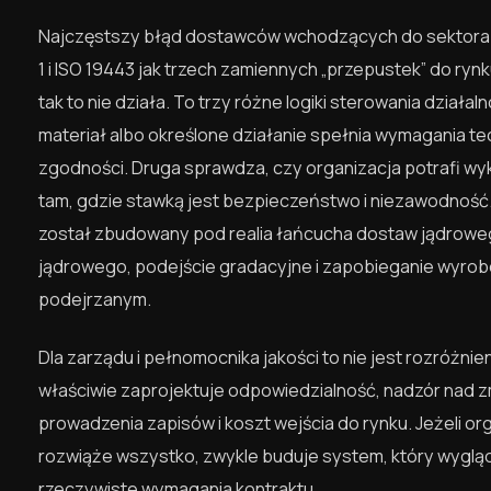
Najczęstszy błąd dostawców wchodzących do sektora 
1 i ISO 19443 jak trzech zamiennych „przepustek” do rynk
tak to nie działa. To trzy różne logiki sterowania dział
materiał albo określone działanie spełnia wymagania te
zgodności. Druga sprawdza, czy organizacja potrafi w
tam, gdzie stawką jest bezpieczeństwo i niezawodność.
został zbudowany pod realia łańcucha dostaw jądrowe
jądrowego, podejście gradacyjne i zapobieganie wyro
podejrzanym.
Dla zarządu i pełnomocnika jakości to nie jest rozróżnie
właściwie zaprojektuje odpowiedzialność, nadzór nad
prowadzenia zapisów i koszt wejścia do rynku. Jeżeli or
rozwiąże wszystko, zwykle buduje system, który wygląd
rzeczywiste wymagania kontraktu.