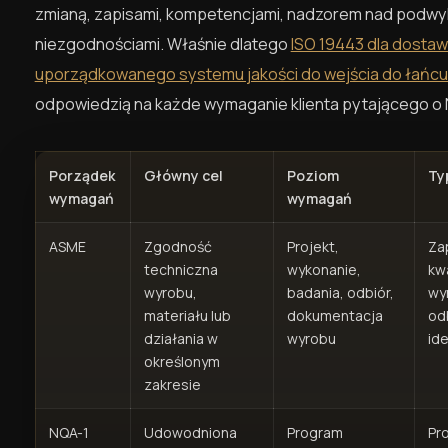
zmianą, zapisami, kompetencjami, nadzorem nad podw
niezgodnościami. Właśnie dlatego
ISO 19443 dla dostaw
uporządkowanego systemu jakości do wejścia do łańc
odpowiedzią na każde wymaganie klienta pytającego o 
Porządek
Główny cel
Poziom
Ty
wymagań
wymagań
ASME
Zgodność
Projekt,
Za
techniczna
wykonanie,
kwa
wyrobu,
badania, odbiór,
wy
materiału lub
dokumentacja
od
działania w
wyrobu
id
określonym
zakresie
NQA-1
Udowodniona
Program
Pr