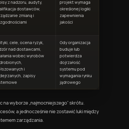
pisy z nadzoru, audyty,
projekt wymaga
alifikacja dostawców,
określonej logiki
rządzanie zmianą i
zapewnienia
ezgodnościami
jakości
ityki, cele, ocena ryzyk,
Gdy organizacja
dzór nad dostawcami,
buduje lub
iałania wobec wyrobów
potwierdza
drobionych,
dojrzałość
ałszowanych i
systemu pod
dejrzanych, zapisy
wymagania rynku
stemowe
jądrowego
c na wyborze „najmocniejszego” skrótu.
esów, a jednocześnie nie zostawić luki między
ystemem zarządzania.