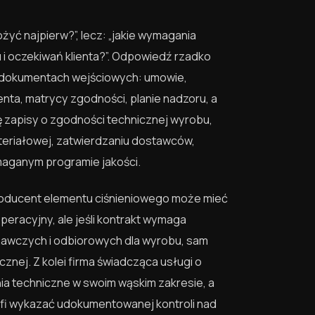
żyć najpierw?”, lecz: „jakie wymagania
 i oczekiwań klienta?”. Odpowiedź rzadko
 w dokumentach wejściowych: umowie,
enta, matrycy zgodności, planie nadzoru, a
ę zapisy o zgodności technicznej wyrobu,
ateriałowej, zatwierdzaniu dostawców,
aganym programie jakości.
roducent elementu ciśnieniowego może mieć
racyjny, ale jeśli kontrakt wymaga
nawczych i odbiorowych dla wyrobu, sam
nej. Z kolei firma świadcząca usługi o
a techniczne w swoim wąskim zakresie, a
trafi wykazać udokumentowanej kontroli nad