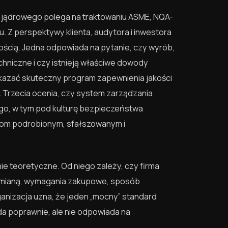
jądrowego polega na traktowaniu ASME, NQA-
u. Z perspektywy klienta, audytora i inwestora
alnością. Jedna odpowiada na pytanie, czy wyrób,
chniczne i czy istnieją właściwe dowody
ykazać skuteczny program zapewnienia jakości
 Trzecia ocenia, czy system zarządzania
go, w tym pod kulturę bezpieczeństwa
bom podrobionym, sfałszowanym i
nie teoretyczne. Od niego zależy, czy firma
 zmianą, wymagania zakupowe, sposób
ganizacja uzna, że jeden „mocny” standard
a poprawnie, ale nie odpowiada na