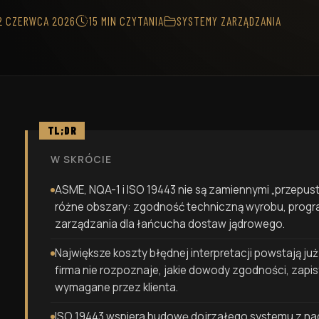
a Kontrola Produkcji
cyjnej
2 CZERWCA 2026
15 MIN CZYTANIA
SYSTEMY ZARZĄDZANIA
TL;DR
W SKRÓCIE
ASME, NQA-1 i ISO 19443 nie są zamiennymi „przepust
różne obszary: zgodność techniczną wyrobu, progr
zarządzania dla łańcucha dostaw jądrowego.
Największe koszty błędnej interpretacji powstają już 
firma nie rozpoznaje, jakie dowody zgodności, zapisy,
wymagane przez klienta.
ISO 19443 wspiera budowę dojrzałego systemu z nac