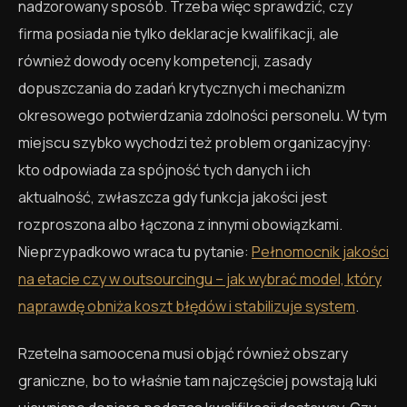
nadzorowany sposób. Trzeba więc sprawdzić, czy
firma posiada nie tylko deklaracje kwalifikacji, ale
również dowody oceny kompetencji, zasady
dopuszczania do zadań krytycznych i mechanizm
okresowego potwierdzania zdolności personelu. W tym
miejscu szybko wychodzi też problem organizacyjny:
kto odpowiada za spójność tych danych i ich
aktualność, zwłaszcza gdy funkcja jakości jest
rozproszona albo łączona z innymi obowiązkami.
Nieprzypadkowo wraca tu pytanie:
Pełnomocnik jakości
na etacie czy w outsourcingu – jak wybrać model, który
naprawdę obniża koszt błędów i stabilizuje system
.
Rzetelna samoocena musi objąć również obszary
graniczne, bo to właśnie tam najczęściej powstają luki