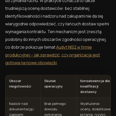
utrzymania ruchu. W praktyce oznacza to także
trudniejszą ocenę dostawców: bez stabilnej
identyfikowalności i nadzoru nad zakupami nie da się
wiarygodnie odpowiedzieć, czy łańcuch dostaw spełni
wymagania kontraktu. Ten mechanizm jest zresztą
podobny do innych obszarów zgodności operacyjnej,
co dobrze pokazuje temat
Audyt NIS2 w firmie
produkcyjnej – jak sprawdzić, czy organizacja jest
gotowa na nowe obowiązki
.
Obszar
Skutek
Konsekwencja dla
niegotowości
operacyjny
kwalifikacji
dostawcy
Nadzór nad
Brak pełnego
Wydłużenie
dokumentacją i
dowodu
oceny, dodatkowe
zapisami
wykonania,
pytania, ryzyko