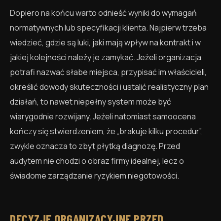
Dopiero na końcu warto odnieść wyniki do wymagań
normatywnych lub specyfikacji klienta. Najpierw trzeba
wiedzieć, gdzie są luki, jaki mają wpływ na kontrakt i w
jakiej kolejności należy je zamykać. Jeżeli organizacja
potrafi nazwać słabe miejsca, przypisać im właścicieli,
określić dowody skuteczności i ustalić realistyczny plan
działań, to nawet niepełny system może być
wiarygodnie rozwijany. Jeżeli natomiast samoocena
kończy się stwierdzeniem, że „brakuje kilku procedur”,
zwykle oznacza to zbyt płytką diagnozę. Przed
audytem nie chodzi o obraz firmy idealnej, lecz o
świadome zarządzanie ryzykiem niegotowości.
DECYZJE ORGANIZACYJNE PRZED