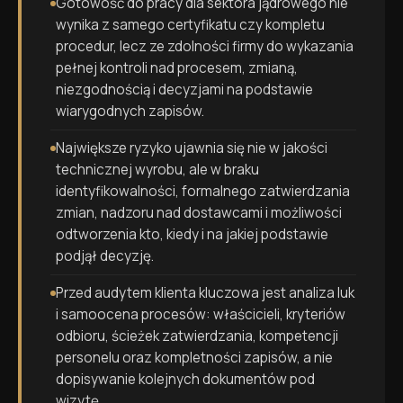
Gotowość do pracy dla sektora jądrowego nie
wynika z samego certyfikatu czy kompletu
procedur, lecz ze zdolności firmy do wykazania
pełnej kontroli nad procesem, zmianą,
niezgodnością i decyzjami na podstawie
wiarygodnych zapisów.
Największe ryzyko ujawnia się nie w jakości
technicznej wyrobu, ale w braku
identyfikowalności, formalnego zatwierdzania
zmian, nadzoru nad dostawcami i możliwości
odtworzenia kto, kiedy i na jakiej podstawie
podjął decyzję.
Przed audytem klienta kluczowa jest analiza luk
i samoocena procesów: właścicieli, kryteriów
odbioru, ścieżek zatwierdzania, kompetencji
personelu oraz kompletności zapisów, a nie
dopisywanie kolejnych dokumentów pod
wizytę.