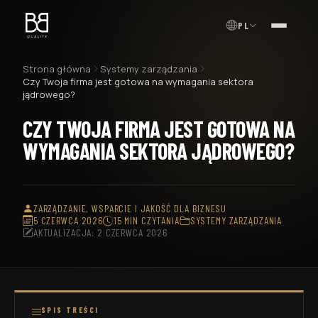
PL
MENU
Strona główna
Systemy zarządzania
Czy Twoja firma jest gotowa na wymagania sektora
jądrowego?
CZY TWOJA FIRMA JEST GOTOWA NA
WYMAGANIA SEKTORA JĄDROWEGO?
ZARZĄDZANIE, WSPARCIE I JAKOŚĆ DLA BIZNESU
5 CZERWCA 2026
15 MIN CZYTANIA
SYSTEMY ZARZĄDZANIA
AKTUALIZACJA: 2 CZERWCA 2026
SPIS TREŚCI