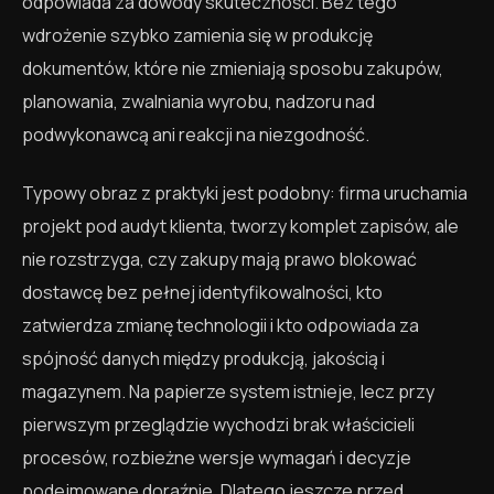
odpowiada za dowody skuteczności. Bez tego
wdrożenie szybko zamienia się w produkcję
dokumentów, które nie zmieniają sposobu zakupów,
planowania, zwalniania wyrobu, nadzoru nad
podwykonawcą ani reakcji na niezgodność.
Typowy obraz z praktyki jest podobny: firma uruchamia
projekt pod audyt klienta, tworzy komplet zapisów, ale
nie rozstrzyga, czy zakupy mają prawo blokować
dostawcę bez pełnej identyfikowalności, kto
zatwierdza zmianę technologii i kto odpowiada za
spójność danych między produkcją, jakością i
magazynem. Na papierze system istnieje, lecz przy
pierwszym przeglądzie wychodzi brak właścicieli
procesów, rozbieżne wersje wymagań i decyzje
podejmowane doraźnie. Dlatego jeszcze przed