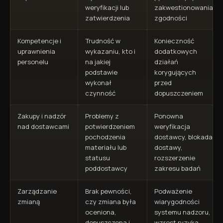
weryfikacji lub
zakwestionowania
zatwierdzenia
zgodności
Kompetencje i
Trudność w
Konieczność
uprawnienia
wykazaniu, kto i
dodatkowych
personelu
na jakiej
działań
podstawie
korygujących
wykonał
przed
czynność
dopuszczeniem
Zakupy i nadzór
Problemy z
Ponowna
nad dostawcami
potwierdzeniem
weryfikacja
pochodzenia
dostawcy, blokada
materiału lub
dostawy,
statusu
rozszerzenie
poddostawcy
zakresu badań
Zarządzanie
Brak pewności,
Podważenie
zmianą
czy zmiana była
wiarygodności
oceniona,
systemu nadzoru,
dopuszczona i
wzrost ryzyka