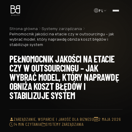
PL
MENU
Strona główna
Systemy zarządzania
Pełnomocnik jakości na etacie czy w outsourcingu – jak
wybrać model, który naprawdę obniża koszt błędów i
stabilizuje system
PEŁNOMOCNIK JAKOŚCI NA ETACIE
CZY W OUTSOURCINGU – JAK
WYBRAĆ MODEL, KTÓRY NAPRAWDĘ
OBNIŻA KOSZT BŁĘDÓW I
STABILIZUJE SYSTEM
ZARZĄDZANIE, WSPARCIE I JAKOŚĆ DLA BIZNESU
2 MAJA 2026
14 MIN CZYTANIA
SYSTEMY ZARZĄDZANIA