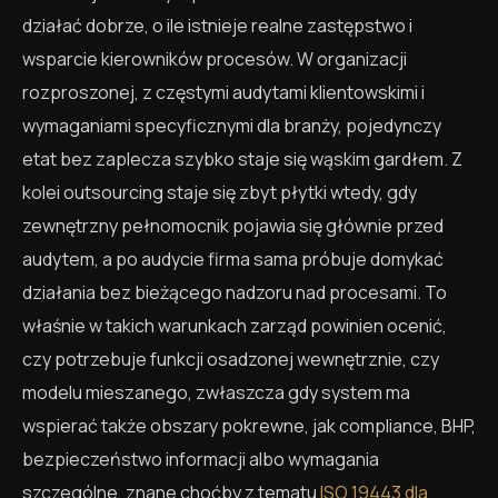
działać dobrze, o ile istnieje realne zastępstwo i
wsparcie kierowników procesów. W organizacji
rozproszonej, z częstymi audytami klientowskimi i
wymaganiami specyficznymi dla branży, pojedynczy
etat bez zaplecza szybko staje się wąskim gardłem. Z
kolei outsourcing staje się zbyt płytki wtedy, gdy
zewnętrzny pełnomocnik pojawia się głównie przed
audytem, a po audycie firma sama próbuje domykać
działania bez bieżącego nadzoru nad procesami. To
właśnie w takich warunkach zarząd powinien ocenić,
czy potrzebuje funkcji osadzonej wewnętrznie, czy
modelu mieszanego, zwłaszcza gdy system ma
wspierać także obszary pokrewne, jak compliance, BHP,
bezpieczeństwo informacji albo wymagania
szczególne, znane choćby z tematu
ISO 19443 dla