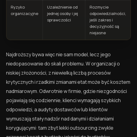
Ryzyko
Uzależnienie od
Rozmycie
organizacyjne
jednej osoby i jej
odpowiedzialności,
sprawczości
jeśli zakres i
decyzyjność są
niejasne
Najdroższy bywa więc nie sam model, lecz jego
niedopasowanie do skali problemu. W organizacji o
niskiej złożoności, z niewielką liczbą procesów
krytycznych i rzadkimi zmianami etat może być kosztem
nadmiarowym. Odwrotnie w firmie, gdzie niezgodności
pojawiają się codziennie, klienci wymagają szybkich
odpowiedzi, a audyty dostawców lub klientów
wymuszają stały nadzór nad danymi i działaniami
korygującymi: tam zbyt lekki outsourcing zwykle
przenosi koszt z budżetu jakości do budżetów