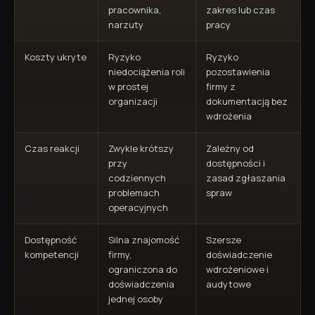
pracownika,
zakres lub czas
narzuty
pracy
Koszty ukryte
Ryzyko
Ryzyko
niedociążenia roli
pozostawienia
w prostej
firmy z
organizacji
dokumentacją bez
wdrożenia
Czas reakcji
Zwykle krótszy
Zależny od
przy
dostępności i
codziennych
zasad zgłaszania
problemach
spraw
operacyjnych
Dostępność
Silna znajomość
Szersze
kompetencji
firmy,
doświadczenie
ograniczona do
wdrożeniowe i
doświadczenia
audytowe
jednej osoby