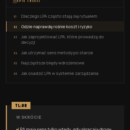
SPIS TREŚCI
Dlaczego LPA często stają się rytuałem
Gdzie naprawdę rośnie koszt i ryzyko
Jak zaprojektować LPA, które prowadzą do
decyzji
Jak utrzymać sens metody po starcie
Najczęstsze błędy wdrożeniowe
Jak osadzić LPA w systemie zarządzania
TL;DR
W SKRÓCIE
LPA mają sens tylko wtedy, gdy skracają drogę