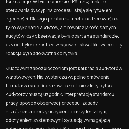
funkcjonuje. W tym momencie LPA tracą funkcję
sterowania dyscypliną procesu i stają się rytuałem
zgodności. Dlatego po starcie trzeba nadzorować nie
tylko wykonanie audytów, ale również jakość samych
audytów: czy obserwacja była oparta na standardzie,
czy odchylenie zostało właściwie zakwalifikowane i czy
reakcja była adekwatna do ryzyka.
Kluczowym zabezpieczeniem jest kalibracja audytorów
warstwowych. Nie wystarcza wspólne omówienie
formularza ani jednorazowe szkolenie z listy pytań.
Audytorzy muszą uzgodnić interpretację standardu
pracy, sposób obserwacji procesu i zasady
rozróżniania między uchybieniem incydentalnym,
odchyleniem systemowym i sytuacją wymagającą
natychmiastowej eskalacji. Bez tego ten sam przebieg