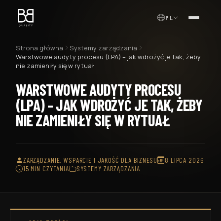
PL
MENU
Strona główna
Systemy zarządzania
Warstwowe audyty procesu (LPA) – jak wdrożyć je tak, żeby
nie zamieniły się w rytuał
WARSTWOWE AUDYTY PROCESU
(LPA) – JAK WDROŻYĆ JE TAK, ŻEBY
NIE ZAMIENIŁY SIĘ W RYTUAŁ
ZARZĄDZANIE, WSPARCIE I JAKOŚĆ DLA BIZNESU
8 LIPCA 2026
15 MIN CZYTANIA
SYSTEMY ZARZĄDZANIA