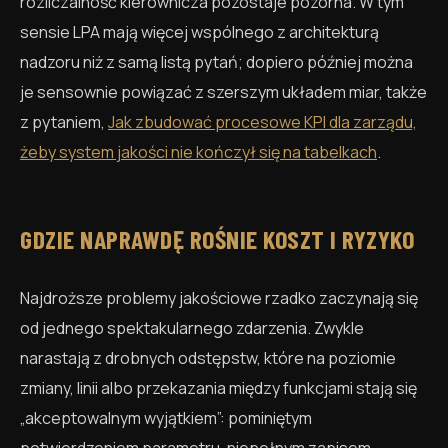
rozliczalność kierownicza pozostaje pozorna. W tym
sensie LPA mają więcej wspólnego z architekturą
nadzoru niż z samą listą pytań; dopiero później można
je sensownie powiązać z szerszym układem miar, także
z pytaniem,
Jak zbudować procesowe KPI dla zarządu,
żeby system jakości nie kończył się na tabelkach
.
GDZIE NAPRAWDĘ ROŚNIE KOSZT I RYZYKO
Najdroższe problemy jakościowe rzadko zaczynają się
od jednego spektakularnego zdarzenia. Zwykle
narastają z drobnych odstępstw, które na poziomie
zmiany, linii albo przekazania między funkcjami stają się
„akceptowalnym wyjątkiem”: pominiętym
potwierdzeniem parametru, niepełnym zapisem,