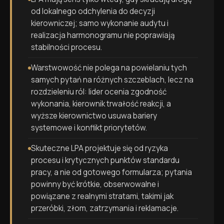
od lokalnego odchylenia do decyzji
kierowniczej; samo wykonanie audytu i
realizacja harmonogramu nie poprawiają
stabilności procesu.
Warstwowość nie polega na powielaniu tych
samych pytań na różnych szczeblach, lecz na
rozdzieleniu ról: lider ocenia zgodność
wykonania, kierownik trwałość reakcji, a
wyższe kierownictwo usuwa bariery
systemowe i konflikt priorytetów.
Skuteczne LPA projektuje się od ryzyka
procesu i krytycznych punktów standardu
pracy, a nie od gotowego formularza; pytania
powinny być krótkie, obserwowalne i
powiązane z realnymi stratami, takimi jak
przeróbki, złom, zatrzymania i reklamacje.