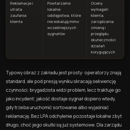
Reklamacje i
Powtarzalne
Oceny
utrata
lokalne
wymagań
zaufania
odstępstwa, które
klienta,
klienta
nie eskalują mimo
zarządzania
wcześniejszych
zmianą i
sygnałów
przeglądu
skuteczności
działań
korygujących
Typowy obraz z zakładu jest prosty: operatorzy znają
standard, ale pod presją wyniku skracają sekwencję
czynności; brygadzista widzi problem, lecz traktuje go
jako incydent; jakość dostaje sygnał dopiero wtedy,
gdy trzeba uruchomić sortowanie albo wyjaśniać
reklamację. Bez LPA odchylenie pozostaje lokalne zbyt
długo, choć jego skutki są już systemowe. Dla zarządu