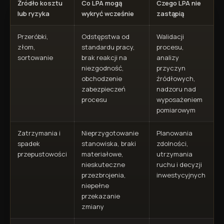
Źródło kosztu
Co LPA mogą
Czego LPA nie
lub ryzyka
wykryć wcześnie
zastąpią
Przeróbki,
Odstępstwa od
Walidacji
złom,
standardu pracy,
procesu,
sortowanie
brak reakcji na
analizy
niezgodność,
przyczyn
obchodzenie
źródłowych,
zabezpieczeń
nadzoru nad
procesu
wyposażeniem
pomiarowym
Zatrzymania i
Nieprzygotowanie
Planowania
spadek
stanowiska, braki
zdolności,
przepustowości
materiałowe,
utrzymania
nieskuteczne
ruchu i decyzji
przezbrojenia,
inwestycyjnych
niepełne
przekazanie
zmiany