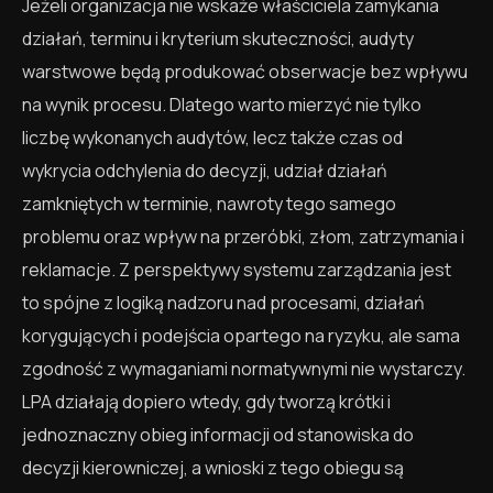
Jeżeli organizacja nie wskaże właściciela zamykania
działań, terminu i kryterium skuteczności, audyty
warstwowe będą produkować obserwacje bez wpływu
na wynik procesu. Dlatego warto mierzyć nie tylko
liczbę wykonanych audytów, lecz także czas od
wykrycia odchylenia do decyzji, udział działań
zamkniętych w terminie, nawroty tego samego
problemu oraz wpływ na przeróbki, złom, zatrzymania i
reklamacje. Z perspektywy systemu zarządzania jest
to spójne z logiką nadzoru nad procesami, działań
korygujących i podejścia opartego na ryzyku, ale sama
zgodność z wymaganiami normatywnymi nie wystarczy.
LPA działają dopiero wtedy, gdy tworzą krótki i
jednoznaczny obieg informacji od stanowiska do
decyzji kierowniczej, a wnioski z tego obiegu są