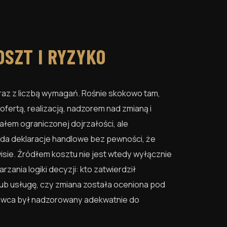
OSZT I RYZYKO
wraz z liczbą wymagań. Rośnie skokowo tam,
ofertą, realizacją, nadzorem nad zmianą i
łem ograniczonej dojrzałości, ale
ada deklaracje handlowe bez pewności, że
rwisie. Źródłem kosztu nie jest wtedy wyłącznie
ania logiki decyzji: kto zatwierdził
lub usługę, czy zmiana została oceniona pod
wca był nadzorowany adekwatnie do