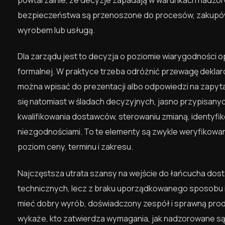
bezpieczeństwa są przenoszone do procesów, zakupów, 
wyrobem lub usługą.
Dla zarządu jest to decyzja o poziomie wiarygodności o
formalnej. W praktyce trzeba odróżnić przewagę dekla
można wpisać do prezentacji albo odpowiedzi na zapy
się natomiast w śladach decyzyjnych, jasno przypisany
kwalifikowania dostawców, sterowaniu zmianą, identyf
niezgodnościami. To te elementy są zwykle weryfikowa
poziom ceny, terminu i zakresu.
Najczęstsza utrata szansy na wejście do łańcucha dost
technicznych, lecz z braku uporządkowanego sposobu i
mieć dobry wyrób, doświadczony zespół i sprawną produk
wykaże, kto zatwierdza wymagania, jak nadzorowane są