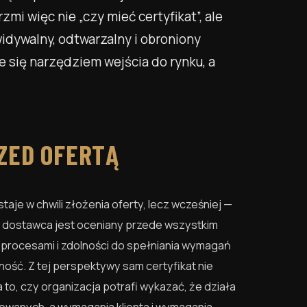
i więc nie „czy mieć certyfikat”, ale
widywalny, odtwarzalny i obroniony
e się narzędziem wejścia do rynku, a
ZED OFERTĄ
je w chwili złożenia oferty, lecz wcześniej —
y dostawca jest oceniany przede wszystkim
 procesami i zdolności do spełniania wymagań
ść. Z tej perspektywy sam certyfikat nie
to, czy organizacja potrafi wykazać, że działa
owanych, a wymagania klienta i wymagania