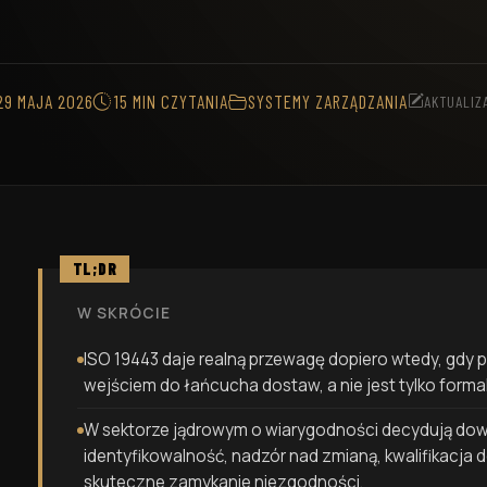
a Kontrola Produkcji
cyjnej
29 MAJA 2026
15 MIN CZYTANIA
SYSTEMY ZARZĄDZANIA
AKTUALIZ
TL;DR
W SKRÓCIE
ISO 19443 daje realną przewagę dopiero wtedy, gdy p
wejściem do łańcucha dostaw, a nie jest tylko for
W sektorze jądrowym o wiarygodności decydują dow
identyfikowalność, nadzór nad zmianą, kwalifikacja
skuteczne zamykanie niezgodności.