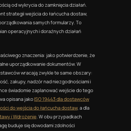
ością od wykrycia do zamknięcia działań.
ent strategii wejścia do łańcucha dostaw,
od porządkowania samych formularzy. To
ian operacyjnych i doraźnych działań
łaściwego znaczenia: jako potwierdzenie, że
ormalne uporządkowanie dokumentów. W
dostawców wracają zwykle te same obszary:
ść, zakupy, nadzór nad niezgodnościami i
chce świadomie zaplanować wejście do tego
wa opisana jako
ISO 19443 dla dostawców
ości do wejścia do łańcucha dostaw
, a dla
tawy i Wdrożenie
. W obu przypadkach
agę buduje się dowodami zdolności