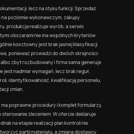
kumentacji, lecz na styku funkcji. Sprzedaż
 je na poziomie wykonawczym, zakupy
, produkcja realizuje wyrób, a serwis
 tymi obszarami nie ma wspólnych kryteriów
ólnie kosztowny jest brak jasnej klasyfikacji
wa, ponieważ prowadzi do dwóch skrajności:
m, albo zbyt rozbudowany i firma sama generuje
 jest nadmiar wymagań, lecz brak reguł,
i, identyfikowalność, kwalifikację personelu,
cji zmian.
a ma poprawne procedury i komplet formularzy,
e sterowanie zleceniem. W ofercie deklaruje
k na etapie realizacji plan kontroli nie
tworzyć partii materiału, a zmiana dostawcy