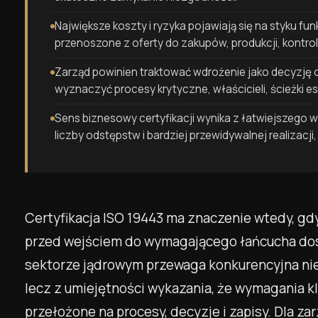
Największe koszty i ryzyka pojawiają się na styku fun
przenoszone z oferty do zakupów, produkcji, kontroli 
Zarząd powinien traktować wdrożenie jako decyzję 
wyznaczyć procesy krytyczne, właścicieli, ścieżki eska
Sens biznesowy certyfikacji wynika z łatwiejszego w
liczby odstępstw i bardziej przewidywalnej realizacji
Certyfikacja ISO 19443 ma znaczenie wtedy, gd
przed wejściem do wymagającego łańcucha dost
sektorze jądrowym przewaga konkurencyjna nie 
lecz z umiejętności wykazania, że wymagania k
przełożone na procesy, decyzje i zapisy. Dla za