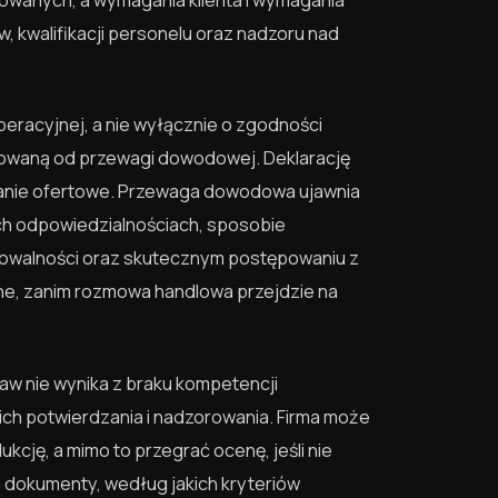
kwalifikacji personelu oraz nadzoru nad
peracyjnej, a nie wyłącznie o zgodności
rowaną od przewagi dowodowej. Deklarację
tanie ofertowe. Przewaga dowodowa ujawnia
ch odpowiedzialnościach, sposobie
ikowalności oraz skutecznym postępowaniu z
ne, zanim rozmowa handlowa przejdzie na
aw nie wynika z braku kompetencji
ch potwierdzania i nadzorowania. Firma może
cję, a mimo to przegrać ocenę, jeśli nie
 dokumenty, według jakich kryteriów