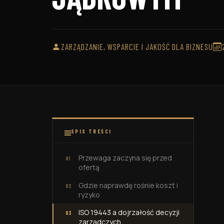
Zakładow
wewnętrzny ISO 9001:2015
motoryza
ZARZĄDZANIE, WSPARCIE I JAKOŚĆ DLA BIZNESU
SPIS TREŚCI
Przewaga zaczyna się przed
ofertą
Gdzie naprawdę rośnie koszt i
ryzyko
ISO 19443 a dojrzałość decyzji
zarządczych