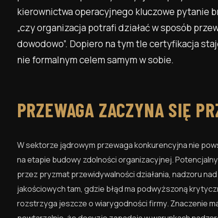
kierownictwa operacyjnego kluczowe pytanie brzm
„czy organizacja potrafi działać w sposób prze
dowodowo”. Dopiero na tym tle certyfikacja staj
nie formalnym celem samym w sobie.
PRZEWAGA ZACZYNA SIĘ PR
W sektorze jądrowym przewaga konkurencyjna nie powsta
na etapie budowy zdolności organizacyjnej. Potencjaln
przez pryzmat przewidywalności działania, nadzoru nad
jakościowych tam, gdzie błąd ma podwyższoną krytyczno
rozstrzyga jeszcze o wiarygodności firmy. Znaczenie ma 
powtarzalnie, że decyzje zapadają w warunkach nadzor