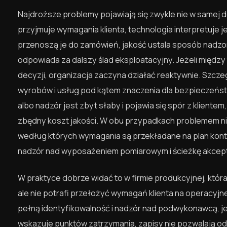
Najdroższe problemy pojawiają się zwykle nie w samej do
przyjmuje wymagania klienta, technologia interpretuje
przenoszą je do zamówień, jakość ustala sposób nadzoru
odpowiada za dalszy ślad eksploatacyjny. Jeżeli między
decyzji, organizacja zaczyna działać reaktywnie. Szczeg
wyrobów i usług pod kątem znaczenia dla bezpieczeńst
albo nadzór jest zbyt słaby i pojawia się spór z kliente
zbędny koszt jakości. W obu przypadkach problemem nie
według których wymagania są przekładane na plan kontrol
nadzór nad wyposażeniem pomiarowym i ścieżkę akcepta
W praktyce dobrze widać to w firmie produkcyjnej, któr
ale nie potrafi przełożyć wymagań klienta na operacyjn
pełną identyfikowalność i nadzór nad podwykonawcą, jedna
wskazuje punktów zatrzymania, zapisy nie pozwalają od