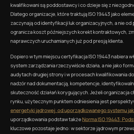
kwalifikowani są poddostawcy i co dzieje się z niezgodn
Dlatego organizacje, które traktują ISO 19443 jako elem
zaczynają od identyfikacji luk organizacyjnych, a nie 
ogranicza koszt późniejszych korekt kontraktowych, zm
naprawczych uruchamianych już pod presją klienta.
Dopiero w tym miejscu certyfikacja ISO 19443 nabiera w
system zarządzania rzeczywiście działa, a nie jako f
audytach drugiej strony i w procesach kwalifikowania 
nadzór nad dokumentacją, kompetencje, identyfikowalno
skuteczność działań korygujących. Jeżeli organizacja 
rynku, użytecznym punktem odniesienia jest perspekty
energetyki jądrowej: od uporządkowanego systemu jak
uporządkowania podstaw także
Norma ISO 19443: Pods
kluczowe pozostaje jedno: w sektorze jądrowym przew