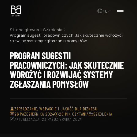
PL
MENU
Strona główna
Szkolenia
Program sugestii pracowniczych: Jak skutecznie wdrożyć i
rozwijać systemy zgłaszania pomysłów
PROGRAM SUGESTII
PRACOWNICZYCH: JAK SKUTECZNIE
WDROŻYĆ I ROZWIJAĆ SYSTEMY
ZGŁASZANIA POMYSŁÓW
ZARZĄDZANIE, WSPARCIE I JAKOŚĆ DLA BIZNESU
26 PAŹDZIERNIKA 2024
20 MIN CZYTANIA
SZKOLENIA
AKTUALIZACJA: 23 PAŹDZIERNIKA 2024