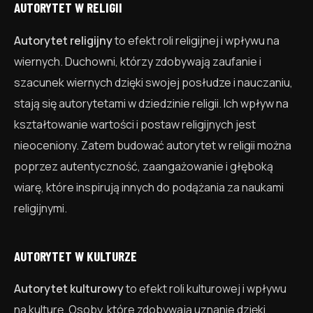
AUTORYTET W RELIGII
Autorytet religijny
to efekt roli religijnej i wpływu na
wiernych. Duchowni, którzy zdobywają zaufanie i
szacunek wiernych dzięki swojej posłudze i nauczaniu,
stają się autorytetami w dziedzinie religii. Ich wpływ na
kształtowanie wartości i postaw religijnych jest
nieoceniony. Zatem budować autorytet w religii można
poprzez autentyczność, zaangażowanie i głęboką
wiarę, które inspirują innych do podążania za naukami
religijnymi.
AUTORYTET W KULTURZE
Autorytet kulturowy
to efekt roli kulturowej i wpływu
na kulturę. Osoby, które zdobywają uznanie dzięki