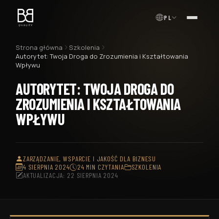
PL
MENU
Strona główna
Szkolenia
Autorytet: Twoja Droga do Zrozumienia i Kształtowania
Wpływu
AUTORYTET: TWOJA DROGA DO
ZROZUMIENIA I KSZTAŁTOWANIA
WPŁYWU
ZARZĄDZANIE, WSPARCIE I JAKOŚĆ DLA BIZNESU
4 SIERPNIA 2024
24 MIN CZYTANIA
SZKOLENIA
AKTUALIZACJA: 22 SIERPNIA 2024