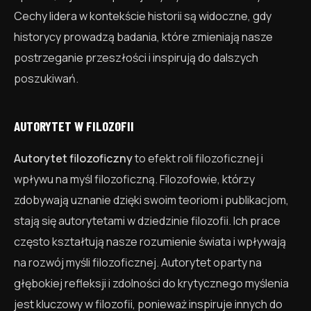
Cechy lidera w kontekście historii są widoczne, gdy
historycy prowadzą badania, które zmieniają nasze
postrzeganie przeszłości i inspirują do dalszych
poszukiwań.
AUTORYTET W FILOZOFII
Autorytet filozoficzny
to efekt roli filozoficznej i
wpływu na myśl filozoficzną. Filozofowie, którzy
zdobywają uznanie dzięki swoim teoriom i publikacjom,
stają się autorytetami w dziedzinie filozofii. Ich prace
często kształtują nasze rozumienie świata i wpływają
na rozwój myśli filozoficznej. Autorytet oparty na
głębokiej refleksji i zdolności do krytycznego myślenia
jest kluczowy w filozofii, ponieważ inspiruje innych do