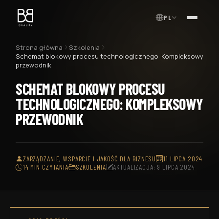
PL
MENU
Strona główna
Szkolenia
Schemat blokowy procesu technologicznego: Kompleksowy
przewodnik
SCHEMAT BLOKOWY PROCESU
TECHNOLOGICZNEGO: KOMPLEKSOWY
PRZEWODNIK
ZARZĄDZANIE, WSPARCIE I JAKOŚĆ DLA BIZNESU
11 LIPCA 2024
14 MIN CZYTANIA
SZKOLENIA
AKTUALIZACJA: 9 LIPCA 2024