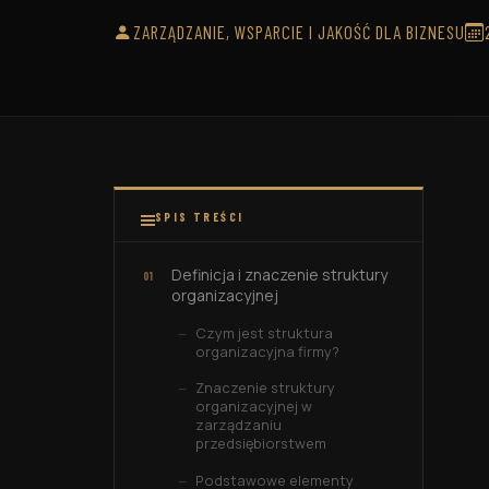
Zakładow
wewnętrzny ISO 9001:2015
motoryza
ZARZĄDZANIE, WSPARCIE I JAKOŚĆ DLA BIZNESU
SPIS TREŚCI
Definicja i znaczenie struktury
organizacyjnej
Czym jest struktura
organizacyjna firmy?
Znaczenie struktury
organizacyjnej w
zarządzaniu
przedsiębiorstwem
Podstawowe elementy