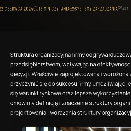
a Kontrola Produkcji
cyjnej
22 CZERWCA 2024
13 MIN CZYTANIA
SYSTEMY ZARZĄDZANIA
AKTU
Struktura organizacyjna firmy odgrywa kluczową
przedsiębiorstwem, wpływając na efektywność 
decyzji. Właściwie zaprojektowana i wdrożona 
przyczynić się do sukcesu firmy, umożliwiając 
się warunki rynkowe oraz lepsze wykorzystanie
omówimy definicję i znaczenie struktury organiz
projektowania i wdrażania struktury organizacy