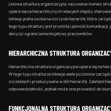
Liniowa struktura organizacyjna, nazywana również struk
opiera się na hierarchicznych relacjach między stanowisk
istnieje jedna osoba na szczycie hierarchii, która zarzą
tego typu struktury jest prostota i jasność komunikacji,
decyzji i ograniczenia inicjatywy pracowników.
HIERARCHICZNA STRUKTURA ORGANIZACY
Hierarchiczna struktura organizacyjna opiera się na hiera
W tego typu strukturze istnieje wiele poziomów zarzą
szczeblach i przekazywane w dół hierarchii. Zaletami hie
odpowiedzialności, jednak może ona prowadzić do biuro
FUNKCJONALNA STRUKTURA ORGANIZACY