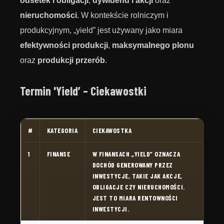
odsetek i obligacji
,
dywidend i akcji
oraz
nieruchomości
. W kontekście rolniczym i
produkcyjnym, „yield” jest używany jako miara
efektywności produkcji
,
maksymalnego plonu
oraz
produkcji przerób
.
Termin 'Yield’ – Ciekawostki
#
KATEGORIA
CIEKAWOSTKA
1
FINANSE
W FINANSACH „YIELD” OZNACZA
DOCHÓD GENEROWANY PRZEZ
INWESTYCJE, TAKIE JAK AKCJE,
OBLIGACJE CZY NIERUCHOMOŚCI.
JEST TO MIARA RENTOWNOŚCI
INWESTYCJI.