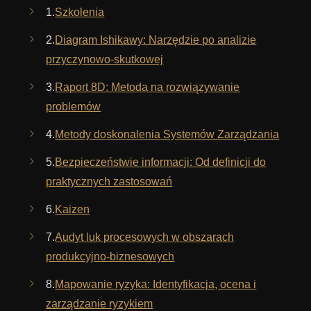
1.
Szkolenia
2.
Diagram Ishikawy: Narzędzie po analizie
przyczynowo-skutkowej
3.
Raport 8D: Metoda na rozwiązywanie
problemów
4.
Metody doskonalenia Systemów Zarządzania
5.
Bezpieczeństwie informacji: Od definicji do
praktycznych zastosowań
6.
Kaizen
7.
Audyt luk procesowych w obszarach
produkcyjno-biznesowych
8.
Mapowanie ryzyka: Identyfikacja, ocena i
zarządzanie ryzykiem