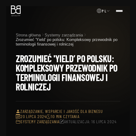
PL
MENU
Strona główna
Systemy zarządzania
Zrozumieć 'Yield’ po polsku: Kompleksowy przewodnik po
terminologii finansowej i rolniczej
ZROZUMIEĆ 'YIELD’ PO POLSKU:
KOMPLEKSOWY PRZEWODNIK PO
TERMINOLOGII FINANSOWEJ I
ROLNICZEJ
ZARZĄDZANIE, WSPARCIE I JAKOŚĆ DLA BIZNESU
20 LIPCA 2024
10 MIN CZYTANIA
SYSTEMY ZARZĄDZANIA
AKTUALIZACJA: 16 LIPCA 2024