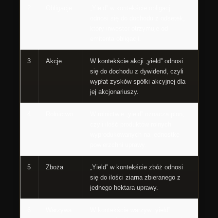
2
Obligacje
„Yield” w kontekście obligacji
odnosi się do dochodu z odsetek,
który inwestor otrzymuje od
emitenta obligacji.
3
Akcje
W kontekście akcji „yield” odnosi
się do dochodu z dywidend, czyli
wypłat zysków spółki akcyjnej dla
jej akcjonariuszy.
4
Rolnictwo
W rolnictwie „yield” oznacza plon,
czyli ilość produktów rolnych
wyprodukowanych na jednostkę
powierzchni uprawy.
5
Zboża
„Yield” w kontekście zbóż odnosi
się do ilości ziarna zbieranego z
jednego hektara uprawy.
6
Warzywa
W kontekście warzyw „yield”